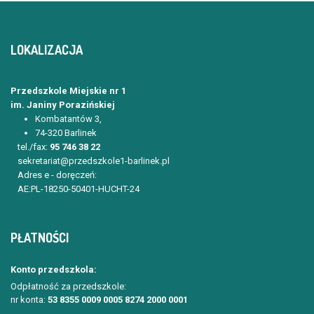
LOKALIZACJA
Przedszkole Miejskie nr 1
im. Janiny Porazińskiej
Kombatantów 3,
74-320 Barlinek
tel./fax:
95 746 38 22
sekretariat@przedszkole1-barlinek.pl
Adres e - doręczeń:
AE:PL-18250-50401-HUCHT-24
PŁATNOŚCI
Konto przedszkola:
Odpłatność za przedszkole:
nr konta:
53 8355 0009 0005 8274 2000 0001