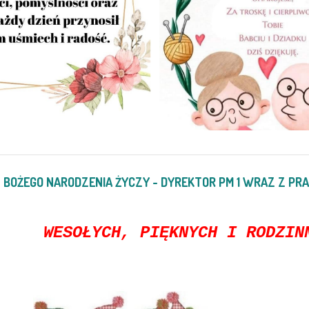
T BOŻEGO NARODZENIA ŻYCZY - DYREKTOR PM 1 WRAZ Z PR
CH, PIĘKNYCH I RODZINNYC