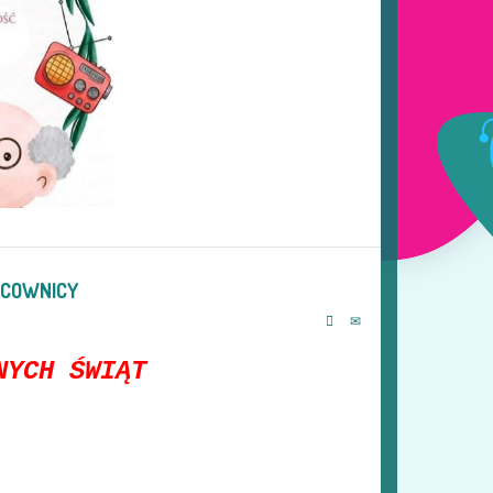
ACOWNICY
H ŚWIĄT