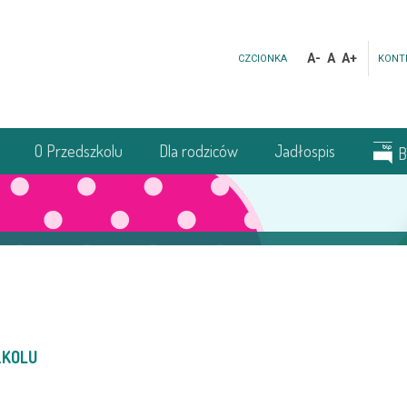
A-
A
A+
CZCIONKA
KONT
O Przedszkolu
Dla rodziców
Jadłospis
B
ZKOLU