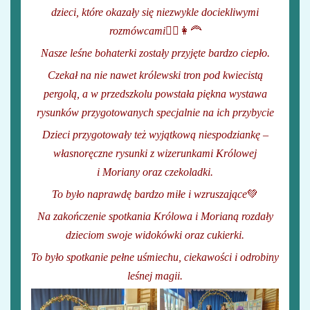
dzieci, które okazały się niezwykle dociekliwymi
rozmówcami
👱‍♂️👩‍🦰
Nasze leśne bohaterki zostały przyjęte bardzo ciepło.
Czekał na nie nawet królewski tron pod kwiecistą
pergolą, a w przedszkolu powstała piękna wystawa
rysunków przygotowanych specjalnie na ich przybycie
Dzieci przygotowały też wyjątkową niespodziankę –
własnoręczne rysunki z wizerunkami Królowej
i Moriany oraz czekoladki.
To było naprawdę bardzo miłe i wzruszające
💚
Na zakończenie spotkania Królowa i Morianą rozdały
dzieciom swoje widokówki oraz cukierki.
To było spotkanie pełne uśmiechu, ciekawości i odrobiny
leśnej magii.