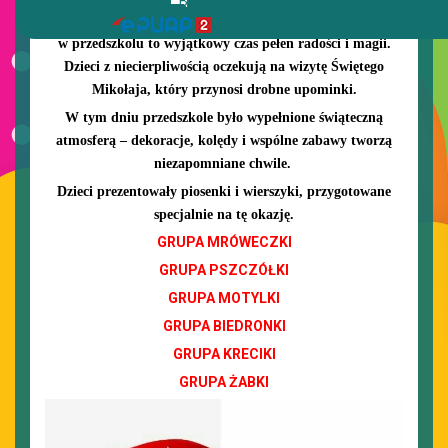
BIP
Mikołajki
ePUAP
w przedszkolu to wyjątkowy czas pełen radości i magii.
Dzieci z niecierpliwością oczekują na wizytę Świętego
Mikołaja, który przynosi drobne upominki.
W tym dniu przedszkole było wypełnione świąteczną
atmosferą – dekoracje, kolędy i wspólne zabawy tworzą
niezapomniane chwile.
Dzieci prezentowały piosenki i wierszyki, przygotowane
specjalnie na tę okazję.
GRUPA MRÓWECZKI
GRUPA PSZCZÓŁKI
GRUPA MOTYLKI
GRUPA BIEDRONKI
GRUPA KRECIKI
GRUPA ŻABKI