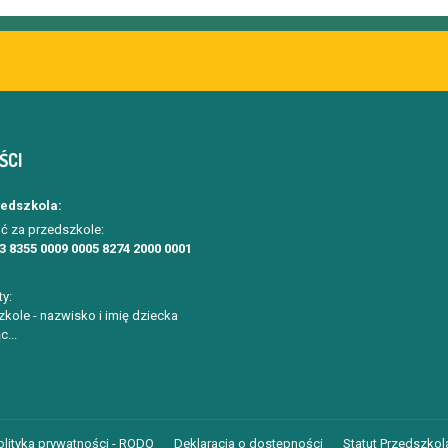
ŚCI
zedszkola:
ć za przedszkole:
3 8355 0009 0005 8274 2000 0001
ty:
kole - nazwisko i imię dziecka
c...
olityka prywatności - RODO
Deklaracja o dostępności
Statut Przedszkola