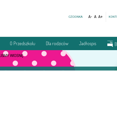
A-
A
A+
CZCIONKA
KONT
O Przedszkolu
Dla rodziców
Jadłospis
B
IŚMY WIOSNĘ