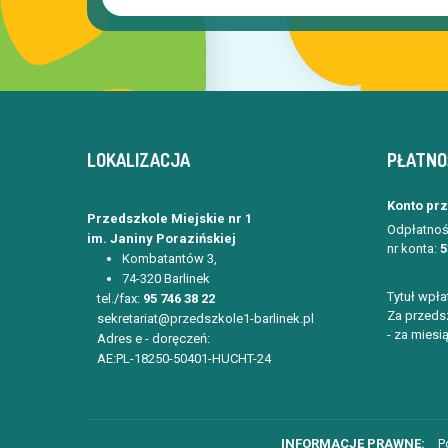
LOKALIZACJA
PŁATNO
Konto pr
Przedszkole Miejskie nr 1
Odpłatnoś
im. Janiny Porazińskiej
nr konta:
5
Kombatantów 3,
74-320 Barlinek
Tytuł wpła
tel./fax:
95 746 38 22
Za przedsz
sekretariat@przedszkole1-barlinek.pl
- za miesią
Adres e - doręczeń:
AE:PL-18250-50401-HUCHT-24
P