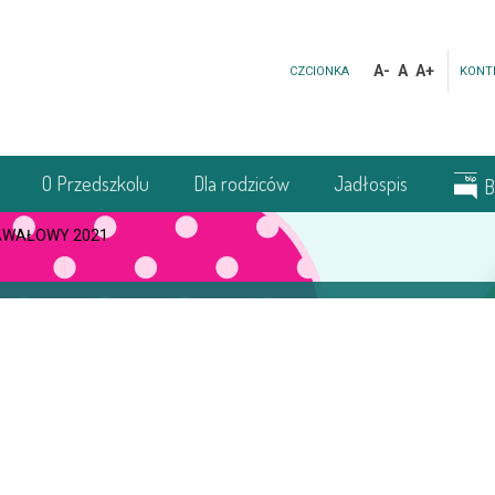
A-
A
A+
CZCIONKA
KONT
O Przedszkolu
Dla rodziców
Jadłospis
B
AWAŁOWY 2021