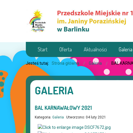
Start
Oferta
Aktualności
Galeria
Jesteś tutaj:
Strona główna
Galeria
BAL KARN
GALERIA
BAL KARNAWAŁOWY 2021
Kategoria:
Galeria
Utworzono: 04 luty 2021