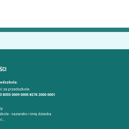
ŚCI
zedszkola:
ć za przedszkole:
3 8355 0009 0005 8274 2000 0001
ty:
kole - nazwisko i imię dziecka
c...