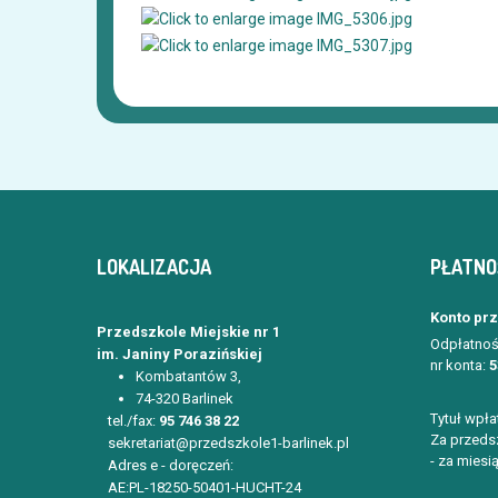
LOKALIZACJA
PŁATNO
Konto pr
Przedszkole Miejskie nr 1
Odpłatnoś
im. Janiny Porazińskiej
nr konta:
5
Kombatantów 3,
74-320 Barlinek
Tytuł wpła
tel./fax:
95 746 38 22
Za przedsz
sekretariat@przedszkole1-barlinek.pl
- za miesią
Adres e - doręczeń:
AE:PL-18250-50401-HUCHT-24