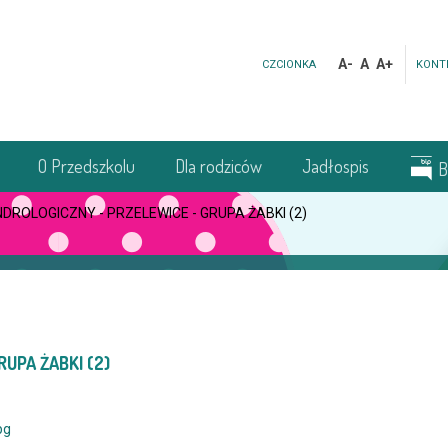
A-
A
A+
CZCIONKA
KONT
O Przedszkolu
Dla rodziców
Jadłospis
B
DROLOGICZNY - PRZELEWICE - GRUPA ŻABKI (2)
UPA ŻABKI (2)