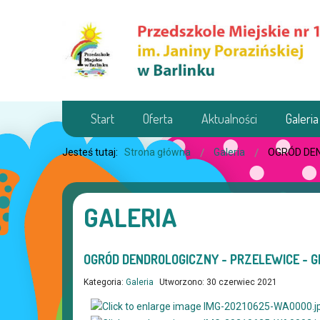
Start
Oferta
Aktualności
Galeria
Jesteś tutaj:
Strona główna
Galeria
OGRÓD DEN
GALERIA
OGRÓD DENDROLOGICZNY - PRZELEWICE - GR
Kategoria:
Galeria
Utworzono: 30 czerwiec 2021