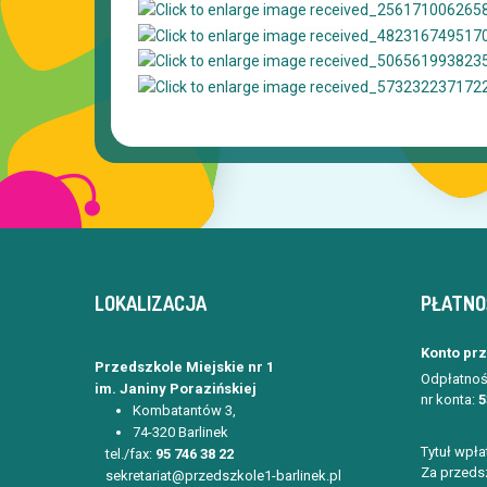
LOKALIZACJA
PŁATNO
Konto pr
Przedszkole Miejskie nr 1
Odpłatnoś
im. Janiny Porazińskiej
nr konta:
5
Kombatantów 3,
74-320 Barlinek
Tytuł wpła
tel./fax:
95 746 38 22
Za przedsz
sekretariat@przedszkole1-barlinek.pl