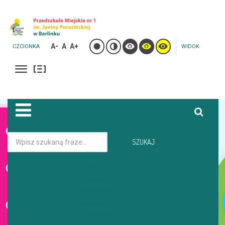
A-
A
A+
CZCIONKA
WIDOK
Jesteś tutaj:
Strona główna
Galeria
SZUKAJ
DZIEŃ DZIEWCZYNKI W GRUPIE MOTYLKI
Start
Oferta
GALERIA
Aktualności
Galeria
O Przedszkolu
DZIEŃ DZIEWCZYNKI W GRUPIE MOTYLKI