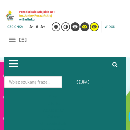
A-
A
A+
CZCIONKA
WIDOK
Jesteś tutaj:
Strona główna
Galeria
SZUKAJ
DZIEŃ DZIEWCZYNKI W GRUPIE TYGRYSKI
Start
Oferta
GALERIA
Aktualności
Galeria
O Przedszkolu
DZIEŃ DZIEWCZYNKI W GRUPIE TYGRYSKI