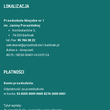
LOKALIZACJA
Przedszkole Miejskie nr 1
im. Janiny Porazińskiej
Kombatantów 3,
74-320 Barlinek
tel./fax:
95 746 38 22
sekretariat@przedszkole1-barlinek.pl
Adres e - doręczeń:
AE:PL-18250-50401-HUCHT-24
PŁATNOŚCI
Konto przedszkola:
Odpłatność za przedszkole:
nr konta:
53 8355 0009 0005 8274 2000 0001
Tytuł wpłaty: