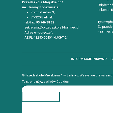
Przedszkole Miejskie nr 1
Odpłatnoś
im. Janiny Porazińskiej
nr konta:
5
Kombatantów 3,
74-320 Barlinek
Tytuł wpła
tel./fax:
95 746 38 22
Za przedsz
sekretariat@przedszkole1-barlinek.pl
- za miesią
Adres e - doręczeń:
AE:PL-18250-50401-HUCHT-24
P
© Przedszkole Miejskie nr 1 w Barlinku. Wszystkie prawa zast
Ta strona używa plików Cookies.
Dowiedz się więcej o celu ich używania i możliwości zmiany 
ROZUMIEM