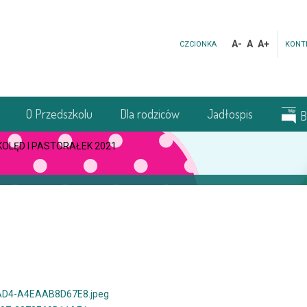
A-
A
A+
CZCIONKA
KONT
O Przedszkolu
Dla rodziców
Jadłospis
B
KOLĘD I PASTORAŁEK 2021