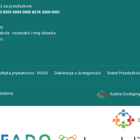
ć za przedszkole:
3 8355 0009 0005 8274 2000 0001
ty:
kole - nazwisko i imię dziecka
c...
olityka prywatności - RODO
Deklaracja o dostępności
Statut Przedszkola
rzeżone.
Kuźnia Dostępny
ustawień Cookies w przeglądarce.
Dalsze informacje