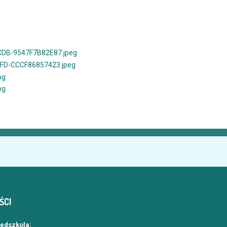
ŚCI
zedszkola: