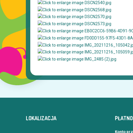
LOKALIZACJA
PŁATNO
Konto pr