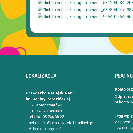
LOKALIZACJA
PŁATNO
Konto pr
Przedszkole Miejskie nr 1
Odpłatnoś
im. Janiny Porazińskiej
nr konta:
5
Kombatantów 3,
74-320 Barlinek
Tytuł wpła
tel./fax:
95 746 38 22
Za przedsz
sekretariat@przedszkole1-barlinek.pl
- za miesią
Adres e - doręczeń: