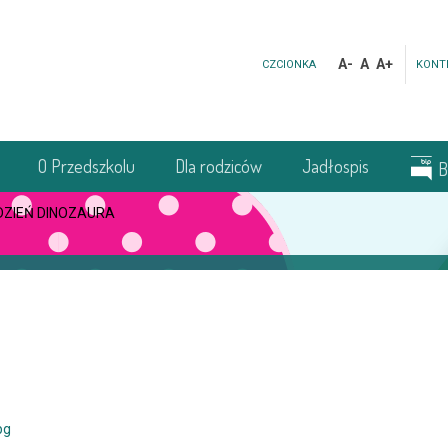
A-
A
A+
CZCIONKA
KONT
O Przedszkolu
Dla rodziców
Jadłospis
B
DZIEŃ DINOZAURA