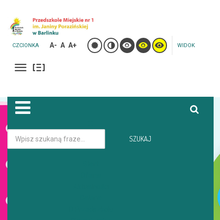
A-
A
A+
CZCIONKA
WIDOK
Jesteś tutaj:
Strona główna
Galeria
SZUKAJ
DZIEŃ DZIECKA - LEŚNA
Start
Oferta
GALERIA
Aktualności
Galeria
O Przedszkolu
DZIEŃ DZIECKA - LEŚNA