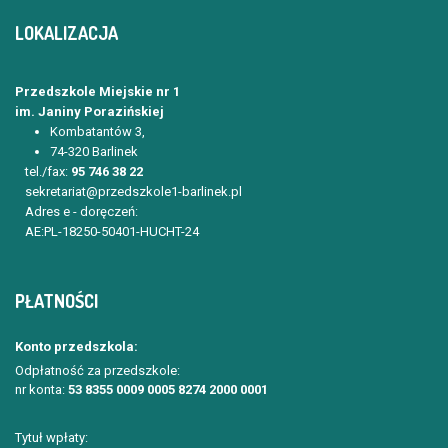
LOKALIZACJA
Przedszkole Miejskie nr 1
im. Janiny Porazińskiej
Kombatantów 3,
74-320 Barlinek
tel./fax:
95 746 38 22
sekretariat@przedszkole1-barlinek.pl
Adres e - doręczeń:
AE:PL-18250-50401-HUCHT-24
PŁATNOŚCI
Konto przedszkola:
Odpłatność za przedszkole:
nr konta:
53 8355 0009 0005 8274 2000 0001
Tytuł wpłaty: