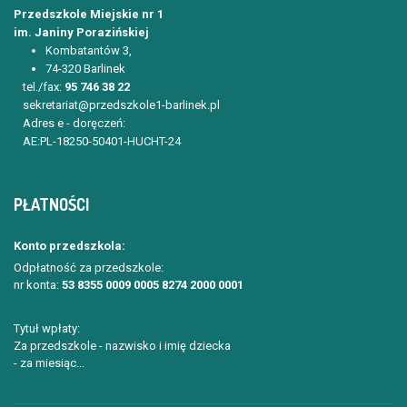
Przedszkole Miejskie nr 1
im. Janiny Porazińskiej
Kombatantów 3,
74-320 Barlinek
tel./fax:
95 746 38 22
sekretariat@przedszkole1-barlinek.pl
Adres e - doręczeń:
AE:PL-18250-50401-HUCHT-24
PŁATNOŚCI
Konto przedszkola:
Odpłatność za przedszkole:
nr konta:
53 8355 0009 0005 8274 2000 0001
Tytuł wpłaty:
Za przedszkole - nazwisko i imię dziecka
- za miesiąc...