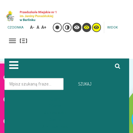
A-
A
A+
CZCIONKA
WIDOK
Jesteś tutaj:
Strona główna
Galeria
SZUKAJ
WYJAZD GRUPY KOTKI - LEŚNA DO RANCZO RADZICZ -SUPER
ZABAWA
Start
Oferta
Aktualności
GALERIA
Galeria
O Przedszkolu