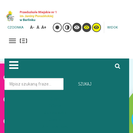
A-
A
A+
CZCIONKA
WIDOK
Jesteś tutaj:
Strona główna
Galeria
SZUKAJ
GRUPA PSZCZÓŁKI NA WYCIECZCE W LESIE -KRYŃ
Start
Oferta
GALERIA
Aktualności
Galeria
O Przedszkolu
GRUPA PSZCZÓŁKI NA WYCIECZCE W LESIE -