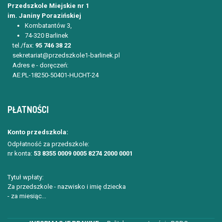
Przedszkole Miejskie nr 1
im. Janiny Porazińskiej
Kombatantów 3,
74-320 Barlinek
tel./fax:
95 746 38 22
sekretariat@przedszkole1-barlinek.pl
Adres e - doręczeń:
AE:PL-18250-50401-HUCHT-24
PŁATNOŚCI
Konto przedszkola:
Odpłatność za przedszkole:
nr konta:
53 8355 0009 0005 8274 2000 0001
Tytuł wpłaty:
Za przedszkole - nazwisko i imię dziecka
- za miesiąc...