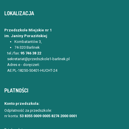
LOKALIZACJA
Przedszkole Miejskie nr 1
im. Janiny Porazińskiej
Kombatantów 3,
74-320 Barlinek
tel./fax:
95 746 38 22
sekretariat@przedszkole1-barlinek.pl
Adres e - doręczeń:
AE:PL-18250-50401-HUCHT-24
PŁATNOŚCI
Konto przedszkola:
Odpłatność za przedszkole:
nr konta:
53 8355 0009 0005 8274 2000 0001