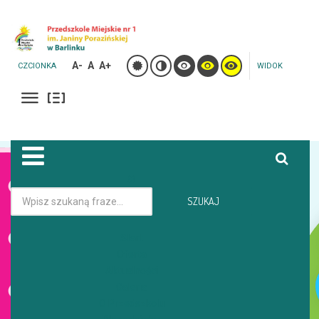
A-
A
A+
CZCIONKA
WIDOK
Jesteś tutaj:
Strona główna
Galeria
SZUKAJ
ZDROWE SOKI - GRUPA PSZCZÓŁKI
Start
Oferta
GALERIA
Aktualności
Galeria
O Przedszkolu
ZDROWE SOKI - GRUPA PSZCZÓŁKI