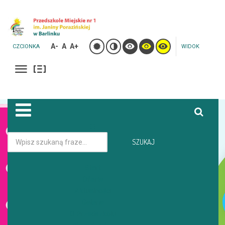
A-
A
A+
CZCIONKA
WIDOK
Jesteś tutaj:
Strona główna
Galeria
SZUKAJ
DZIEŃ NIEPODLEGŁOŚCI - GRUPA ZAJĄCZKI I WIEWIÓRKI -LEŚNA
Start
Oferta
GALERIA
Aktualności
Galeria
O Przedszkolu
DZIEŃ NIEPODLEGŁOŚCI - GRUPA ZAJĄCZKI I