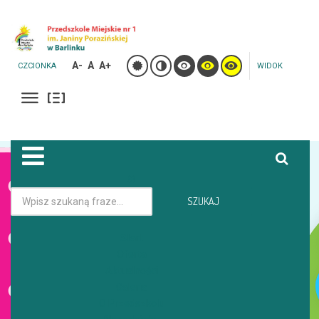
A-
A
A+
CZCIONKA
WIDOK
Jesteś tutaj:
Strona główna
Galeria
SZUKAJ
GRUPA PSZCZÓŁKI 3 LATKI - WYSTĘP DLA BABCI I DZIADKA
Start
Oferta
GALERIA
Aktualności
Galeria
O Przedszkolu
GRUPA PSZCZÓŁKI 3 LATKI - WYSTĘP DLA