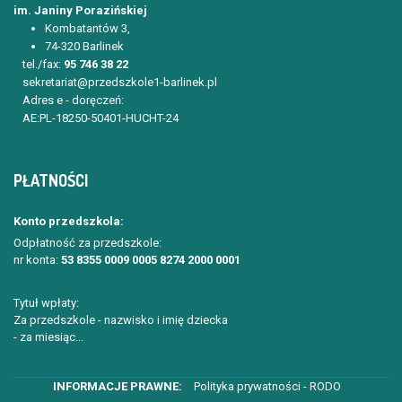
im. Janiny Porazińskiej
Kombatantów 3,
74-320 Barlinek
tel./fax:
95 746 38 22
sekretariat@przedszkole1-barlinek.pl
Adres e - doręczeń:
AE:PL-18250-50401-HUCHT-24
PŁATNOŚCI
Konto przedszkola:
Odpłatność za przedszkole:
nr konta:
53 8355 0009 0005 8274 2000 0001
Tytuł wpłaty:
Za przedszkole - nazwisko i imię dziecka
- za miesiąc...
Polityka prywatności - RODO