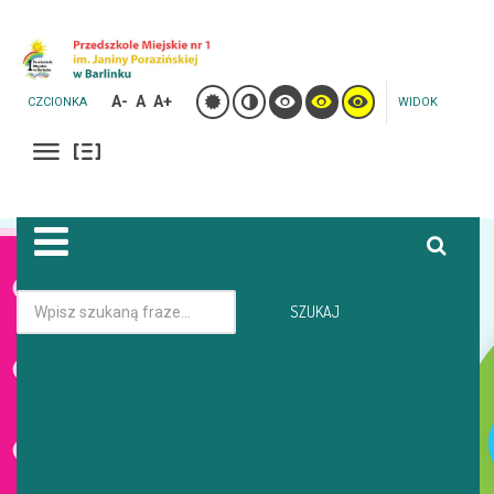
A-
A
A+
CZCIONKA
WIDOK
Jesteś tutaj:
Strona główna
Galeria
SZUKAJ
GRUPA KRECIKI I MOTYLKI BRAŁA UDZIŁ W MARSZU DLA
AUTYZMU
Start
Oferta
Aktualności
GALERIA
Galeria
O Przedszkolu