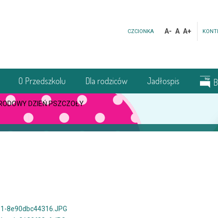
A-
A
A+
CZCIONKA
KONT
O Przedszkolu
Dla rodziców
Jadłospis
B
RODOWY DZIEŃ PSZCZOŁY