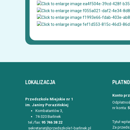
LOKALIZACJA
PŁATNO
Konto pr
Przedszkole Miejskie nr 1
Odpłatnoś
im. Janiny Porazińskiej
nr konta:
5
Kombatantów 3,
74-320 Barlinek
Tytuł wpła
tel./fax:
95 746 38 22
Za przedsz
sekretariat@przedszkole1-barlinek.pl