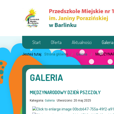
Start
Oferta
Aktualności
Galeria
Jesteś tutaj:
Strona główna
Galeria
MIĘDZYNA
GALERIA
MIĘDZYNARODOWY DZIEŃ PSZCZOŁY
Kategoria:
Galeria
Utworzono: 20 maj 2025