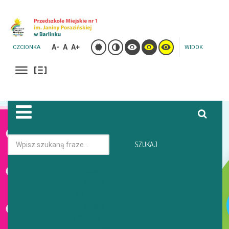
A-
A
A+
CZCIONKA
WIDOK
Jesteś tutaj:
Strona główna
Galeria
SZUKAJ
DZIEŃ MAMY I TATY W GRUPIE MRÓWECZKI 3 LATKI
Start
Oferta
GALERIA
Aktualności
Galeria
O Przedszkolu
DZIEŃ MAMY I TATY W GRUPIE MRÓWECZKI 3