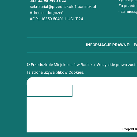
tel./fax:
95 746 38 22
Za przedsz
sekretariat@przedszkole1-barlinek.pl
- za miesią
Adres e - doręczeń:
AE:PL-18250-50401-HUCHT-24
P
© Przedszkole Miejskie nr 1 w Barlinku. Wszystkie prawa zast
Ta strona używa plików Cookies.
Dowiedz się więcej o celu ich używania i możliwości zmiany 
ROZUMIEM
Projekt 