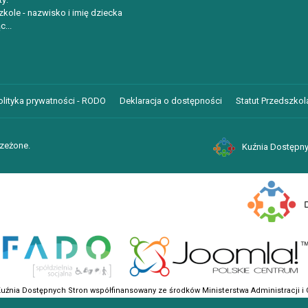
kole - nazwisko i imię dziecka
c...
olityka prywatności - RODO
Deklaracja o dostępności
Statut Przedszkola
rzeżone.
Kuźnia Dostępny
ustawień Cookies w przeglądarce.
Dalsze informacje
Kuźnia Dostępnych Stron współfinansowany ze środków Ministerstwa Administracji i C