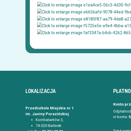
LOKALIZACJA
PŁATNO
Konto pr
Przedszkole Miejskie nr 1
Odpłatnoś
im. Janiny Porazińskiej
nr konta:
5
Kombatantów 3,
74-320 Barlinek
Tytuł wpła