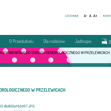
A-
A
A+
CZCIONKA
KONT
O Przedszkolu
Dla rodziców
Jadłospis
B
UPY WIEWIÓRKI DO OGRODU DENDROLOGICZNEGO W PRZELEWICACH
NDROLOGICZNEGO W PRZELEWICACH