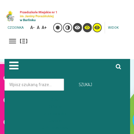
A-
A
A+
CZCIONKA
WIDOK
Jesteś tutaj:
Strona główna
Galeria
SZUKAJ
DEN 2025 PIĘKNE WYSTĘPY DZIECI Z PM1 UL. LEŚNA
Start
Oferta
GALERIA
Aktualności
Galeria
O Przedszkolu
DEN 2025 PIĘKNE WYSTĘPY DZIECI Z PM1 UL.