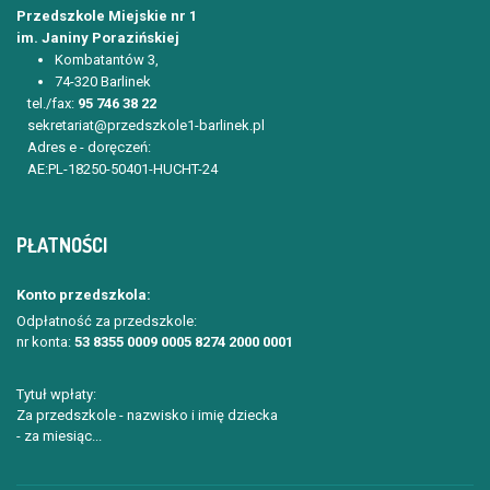
Przedszkole Miejskie nr 1
im. Janiny Porazińskiej
Kombatantów 3,
74-320 Barlinek
tel./fax:
95 746 38 22
sekretariat@przedszkole1-barlinek.pl
Adres e - doręczeń:
AE:PL-18250-50401-HUCHT-24
PŁATNOŚCI
Konto przedszkola:
Odpłatność za przedszkole:
nr konta:
53 8355 0009 0005 8274 2000 0001
Tytuł wpłaty:
Za przedszkole - nazwisko i imię dziecka
- za miesiąc...