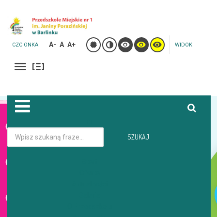
A-
A
A+
CZCIONKA
WIDOK
Jesteś tutaj:
Strona główna
Galeria
SZUKAJ
PASOWANIE W GRUPIE MRÓWECZKI
Start
Oferta
GALERIA
Aktualności
Galeria
O Przedszkolu
PASOWANIE W GRUPIE MRÓWECZKI