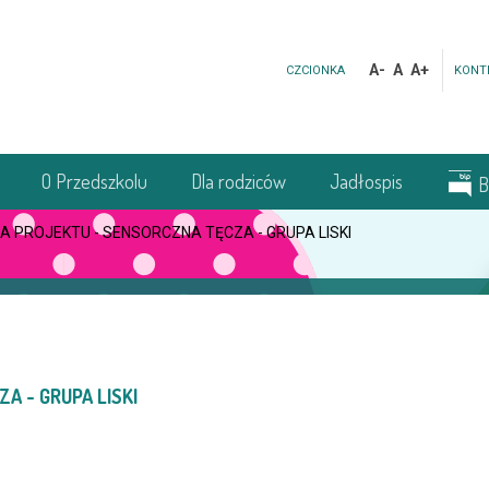
A-
A
A+
CZCIONKA
KONT
O Przedszkolu
Dla rodziców
Jadłospis
B
A PROJEKTU - SENSORCZNA TĘCZA - GRUPA LISKI
A - GRUPA LISKI