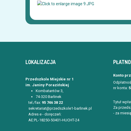
LOKALIZACJA
PŁATNO
Konto pr
Przedszkole Miejskie nr 1
Odpłatnoś
im. Janiny Porazińskiej
nr konta:
5
Kombatantów 3,
74-320 Barlinek
Tytuł wpła
tel./fax:
95 746 38 22
Za przedsz
sekretariat@przedszkole1-barlinek.pl
- za miesią
Adres e - doręczeń:
AE:PL-18250-50401-HUCHT-24