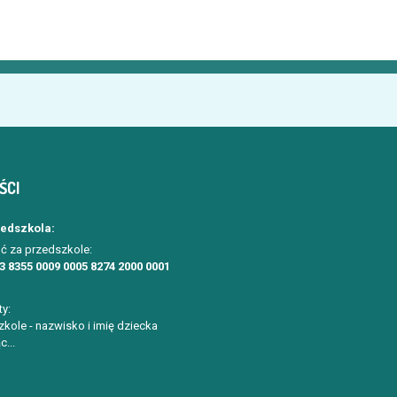
ŚCI
zedszkola:
ć za przedszkole:
3 8355 0009 0005 8274 2000 0001
ty:
kole - nazwisko i imię dziecka
c...