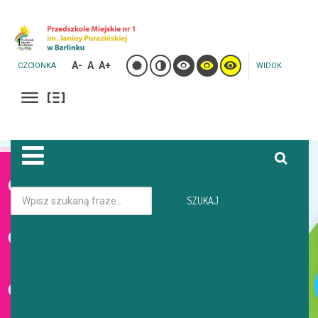
A-
A
A+
CZCIONKA
WIDOK
Jesteś tutaj:
Strona główna
Galeria
SZUKAJ
TROPY I ŚLADY ZWIERZĄT JAK JE ROZPOZNAWAĆ - ZAJĘCIA Z
PRACOWNIKIEM NADLEŚNICTWA
Start
Oferta
Aktualności
GALERIA
Galeria
O Przedszkolu