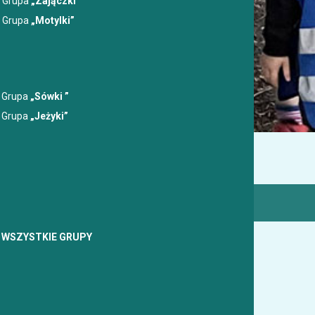
Grupa
„Zajączki”
Grupa
„Motylki”
Grupa
„Sówki ”
Grupa
„Jeżyki”
 Przedszkole
Rozwija
WSZYSTKIE GRUPY