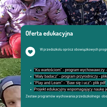
Oferta edukacyjna
W przedszkolu oprócz obowiązkowych prog
"Ku wartościom" - program wychowawczy - 
"Mały badacz" - program przyrodniczy - pli
"Play and Learn" - "Baw się i ucz"- plik pdf
Projekt edukacyjny wspomagający naukę j
Zestaw programów wychowania przedszkolnego obo