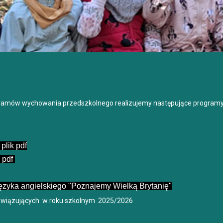
ramów wychowania przedszkolnego realizujemy następujące programy
plik pdf
k pdf
ęzyka angielskiego "Poznajemy Wielką Brytanię"
wiązujących w roku szkolnym 2025/2026