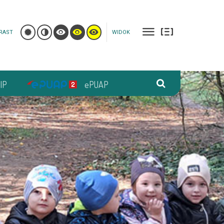
RAST
WIDOK
IP
ePUAP