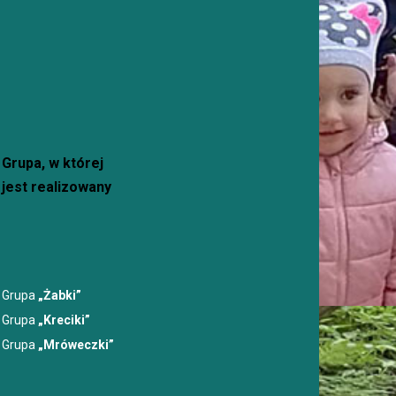
 Przedszkole
Bawi
Grupa, w której
jest realizowany
Grupa
„Żabki”
Grupa
„Kreciki”
Grupa
„Mróweczki”