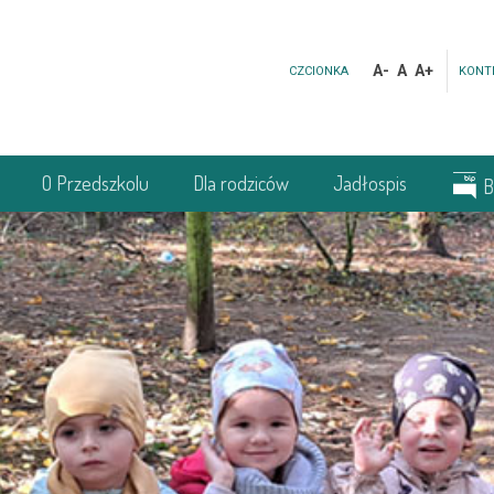
A-
A
A+
CZCIONKA
KONT
O Przedszkolu
Dla rodziców
Jadłospis
B