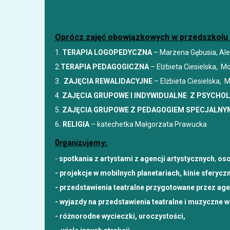
Oprócz zajęć obowiązkowych w przedszkolu 
1.
TERAPIA LOGOPEDYCZNA
– Marzena Gębusia, Ale
2.
TERAPIA PEDAGOGICZNA
– Elżbieta Ciesielska, 
3.
ZAJĘCIA REWALIDACYJNE
– Elżbieta Ciesielska,
4.
ZAJĘCIA GRUPOWE I INDYWIDUALNE Z PSYCHO
5.
ZAJĘCIA GRUPOWE Z PEDAGOGIEM SPECJALNY
6
. RELIGIA
– katechetka Małgorzata Prawucka
Organizujemy:
-
spotkania z artystami z agencji artystycznych
,
oso
- projekcje w mobilnych planetariach, kinie sferycz
- przedstawienia teatralne przygotowane przez agen
- wyjazdy na przedstawienia teatralne i muzyczne w 
- różnorodne wycieczki, uroczystości,