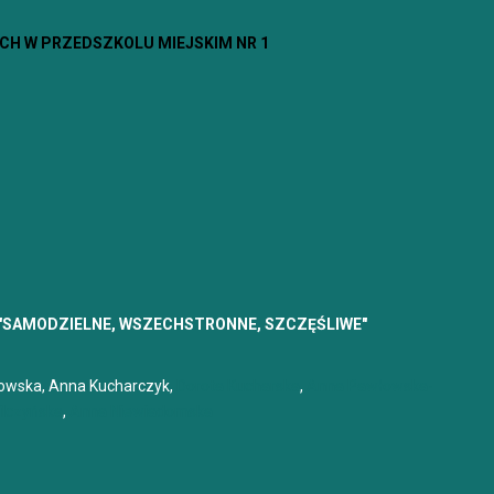
Nasze
H W PRZEDSZKOLU MIEJSKIM NR 1
SAMODZIELNE, WSZECHSTRONNE, SZCZĘŚLIWE"
kowska, Anna Kucharczyk,
Dorota Kucharska
,
Anna Pawłowska-
lczyńska
,
Anna Niewiadomska