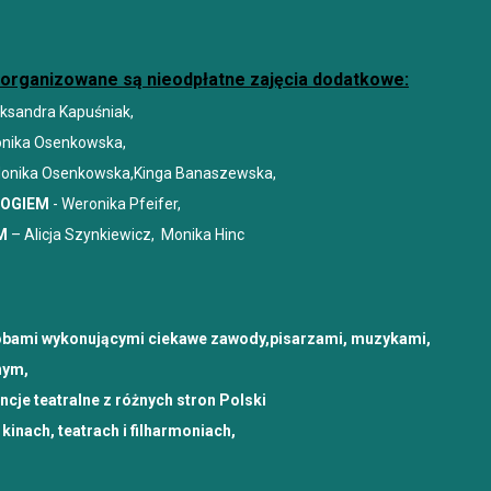
organizowane są nieodpłatne zajęcia dodatkowe:
ksandra Kapuśniak,
Monika Osenkowska,
 Monika Osenkowska,Kinga Banaszewska,
LOGIEM
- Weronika Pfeifer,
M
– Alicja Szynkiewicz, Monika Hinc
bami wykonującymi ciekawe zawody,pisarzami, muzykami,
nym,
cje teatralne z różnych stron Polski
kinach, teatrach i filharmoniach,