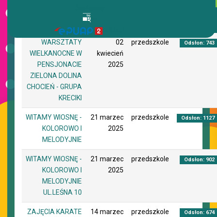
Jadłospis
BIP
Tytuł
Utworzono
Autor
Odsłony
ePUAP
WARSZTATY
02
przedszkole
Odsłon: 743
WIELKANOCNE W
kwiecień
PENSJONACIE
2025
ZIELONA DOLINA
CHOCIEŃ - GRUPA
KRECIKI
WITAMY WIOSNĘ -
21 marzec
przedszkole
Odsłon: 1127
KOLOROWO I
2025
MELODYJNIE
WITAMY WIOSNĘ -
21 marzec
przedszkole
Odsłon: 902
KOLOROWO I
2025
MELODYJNIE
UL.LEŚNA 10
ZAJĘCIA KARATE
14 marzec
przedszkole
Odsłon: 674