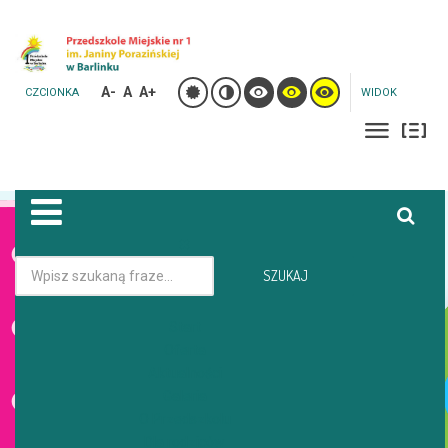
A-
A
A+
CZCIONKA
WIDOK
Jesteś tutaj:
Strona główna
Galeria
SZUKAJ
Start
GALERIA
Oferta
Aktualności
Galeria
O Przedszkolu
Dla rodziców