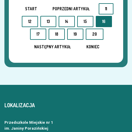
START
POPRZEDNI ARTYKUŁ
11
12
13
14
15
16
17
18
19
20
NASTĘPNY ARTYKUŁ
KONIEC
LOKALIZACJA
Przedszkole Miejskie nr 1
im. Janiny Porazińskiej