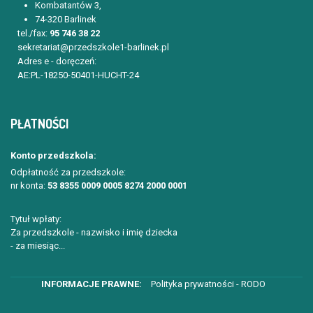
Kombatantów 3,
74-320 Barlinek
tel./fax:
95 746 38 22
sekretariat@przedszkole1-barlinek.pl
Adres e - doręczeń:
AE:PL-18250-50401-HUCHT-24
PŁATNOŚCI
Konto przedszkola:
Odpłatność za przedszkole:
nr konta:
53 8355 0009 0005 8274 2000 0001
Tytuł wpłaty:
Za przedszkole - nazwisko i imię dziecka
- za miesiąc...
Polityka prywatności - RODO