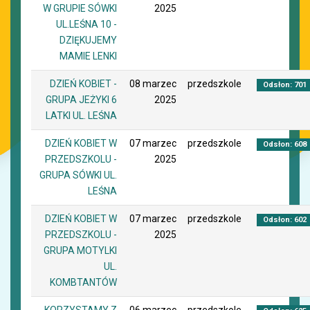
W GRUPIE SÓWKI
2025
UL.LEŚNA 10 -
DZIĘKUJEMY
MAMIE LENKI
DZIEŃ KOBIET -
08 marzec
przedszkole
Odsłon: 701
GRUPA JEŻYKI 6
2025
LATKI UL. LEŚNA
DZIEŃ KOBIET W
07 marzec
przedszkole
Odsłon: 608
PRZEDSZKOLU -
2025
GRUPA SÓWKI UL.
LEŚNA
DZIEŃ KOBIET W
07 marzec
przedszkole
Odsłon: 602
PRZEDSZKOLU -
2025
GRUPA MOTYLKI
UL.
KOMBTANTÓW