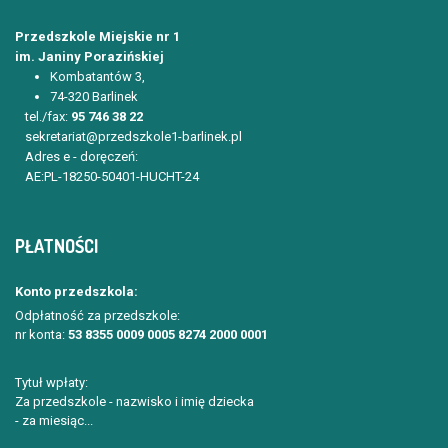
Przedszkole Miejskie nr 1
im. Janiny Porazińskiej
Kombatantów 3,
74-320 Barlinek
tel./fax:
95 746 38 22
sekretariat@przedszkole1-barlinek.pl
Adres e - doręczeń:
AE:PL-18250-50401-HUCHT-24
PŁATNOŚCI
Konto przedszkola:
Odpłatność za przedszkole:
nr konta:
53 8355 0009 0005 8274 2000 0001
Tytuł wpłaty:
Za przedszkole - nazwisko i imię dziecka
- za miesiąc...