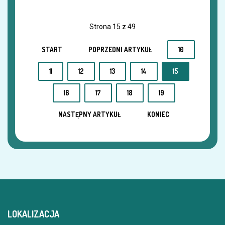
Strona 15 z 49
START
POPRZEDNI ARTYKUŁ
10
11
12
13
14
15
16
17
18
19
NASTĘPNY ARTYKUŁ
KONIEC
LOKALIZACJA