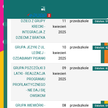
Jadłospis
BIP
Tytuł
Utworzono
Autor
Odsłon
ePUAP
DZIECI Z GRUPY
11
przedszkole
Odsłon: 5
KRECIKI -
kwiecień
INTEGRACJA Z
2025
DZIEĆMI Z BRATKA
GRUPA JEŻYKI Z UL.
10
przedszkole
Odsłon: 6
LEŚNEJ -
kwiecień
OZDABIAMY PISANKI
2025
GRUPA PSZCZÓŁKI 3
09
przedszkole
Odsłon: 6
LATKI - REALIZACJA
kwiecień
PROGRAMU
2025
PROFILAKTYCZNEGO
- NIE DAJ SIĘ
OWSIKOM
GRUPA WIEWIÓRKI -
08
przedszkole
Odsłon: 5