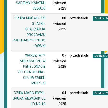
SADZIMY KWIATKI I
kwiecień
CEBULKI
2025
GRUPA MRÓWECZKI
08
przedszkole
Odsłon: 6
3 LATKI -
kwiecień
REALIZACJA
2025
PROGRAMU
PROFILAKTYCZNEGO
- OWSIKI
WARSZTATY
07
przedszkole
Odsłon: 7
WIELKANOCNE W
kwiecień
PENSJONACIE
2025
ZIELONA DOLINA -
GRUPA ŻABKI I
MOTYLKI
DZIEŃ MARCHEWKI -
04
przedszkole
Odsłon: 6
GRUPA WIEWIÓRKI UL
kwiecień
LEŚNA 10
2025