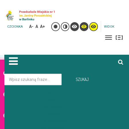
A-
A
A+
CZCIONKA
WIDOK
Jesteś tutaj:
Strona główna
Galeria
SZUKAJ
Start
GALERIA
Oferta
Aktualności
Galeria
O Przedszkolu
Dla rodziców