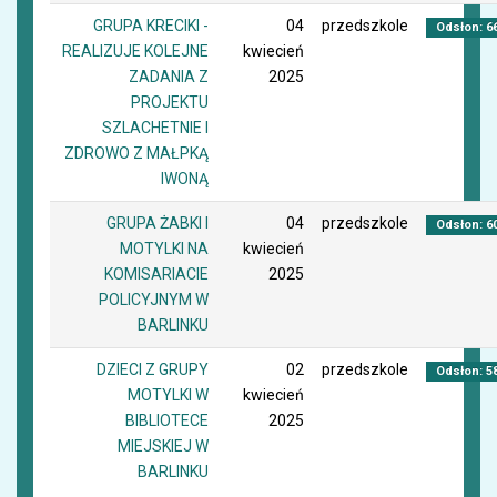
GRUPA KRECIKI -
04
przedszkole
Odsłon: 6
REALIZUJE KOLEJNE
kwiecień
ZADANIA Z
2025
PROJEKTU
SZLACHETNIE I
ZDROWO Z MAŁPKĄ
IWONĄ
GRUPA ŻABKI I
04
przedszkole
Odsłon: 6
MOTYLKI NA
kwiecień
KOMISARIACIE
2025
POLICYJNYM W
BARLINKU
DZIECI Z GRUPY
02
przedszkole
Odsłon: 5
MOTYLKI W
kwiecień
BIBLIOTECE
2025
MIEJSKIEJ W
BARLINKU