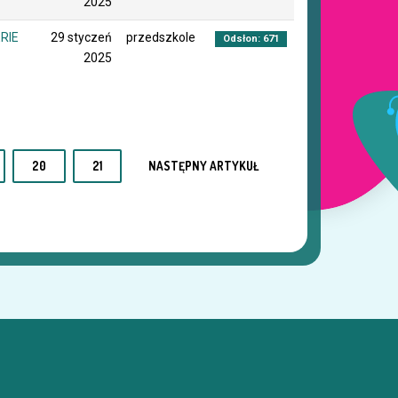
2025
RIE
29 styczeń
przedszkole
Odsłon: 671
2025
20
21
NASTĘPNY ARTYKUŁ