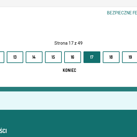
BEZPIECZNE FE
Strona 17 z 49
13
14
15
16
17
18
19
KONIEC
ŚCI