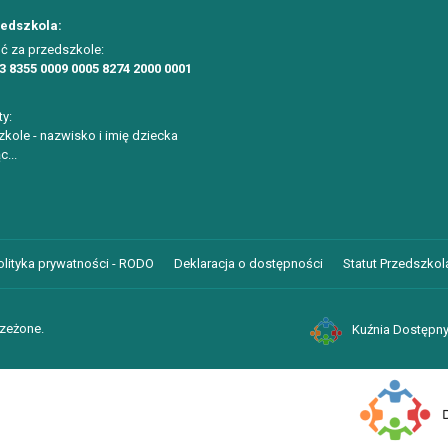
zedszkola:
ć za przedszkole:
3 8355 0009 0005 8274 2000 0001
ty:
kole - nazwisko i imię dziecka
c...
olityka prywatności - RODO
Deklaracja o dostępności
Statut Przedszkola
rzeżone.
Kuźnia Dostępny
ustawień Cookies w przeglądarce.
Dalsze informacje