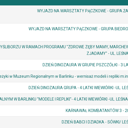
WYJAZD NA WARSZTATY PĄCZKOWE - GRUPA ŻA
WYJAZD NA WARSZTATY PĄCZKOWE - GRUPA BIEDRO
 MYŚLIBORZU W RAMACH PROGRAMU "ZDROWE ZĘBY MAMY, MARCHE
ZJADAMY" - UL. LEŚNA
DZIEŃ DINOZAURA W GRUPIE PSZCZÓŁKI - 3 LA
eżyki w Muzeum Regionalnym w Barlinku - wernisaż modeli i repliki m.in
DZIEŃ DINOZAURA GRUPA - 4 LATKI WIEWIÓRKI -UL. LE
YM W BARLINKU "MODELE I REPLIKI"- 4 LATKI WIEWIÓRKI -UL. LEŚNA 
KARNAWAŁ KOMBATANTÓW 3 - 2
DZIEŃ BABCI I DZIADKA - SÓWKI/ LE