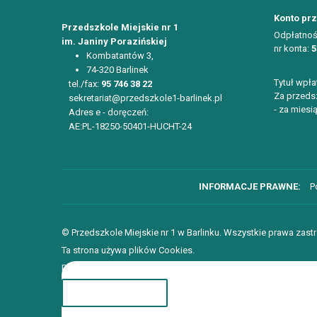
Konto pr
Przedszkole Miejskie nr 1
Odpłatnoś
im. Janiny Porazińskiej
nr konta:
5
Kombatantów 3,
74-320 Barlinek
Tytuł wpła
tel./fax:
95 746 38 22
Za przedsz
sekretariat@przedszkole1-barlinek.pl
- za miesią
Adres e - doręczeń:
AE:PL-18250-50401-HUCHT-24
P
© Przedszkole Miejskie nr 1 w Barlinku. Wszystkie prawa zast
Ta strona używa plików Cookies.
Dowiedz się więcej o celu ich używania i możliwości zmiany 
ROZUMIEM