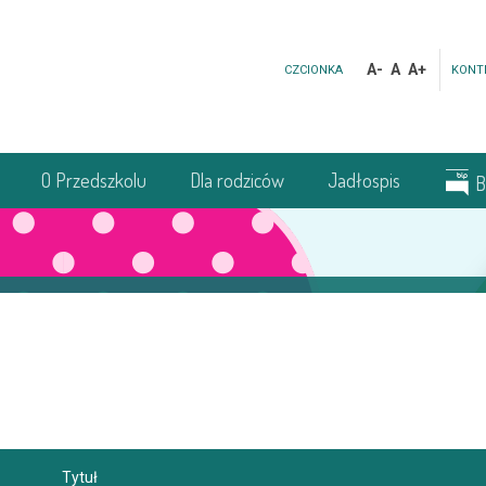
A-
A
A+
CZCIONKA
KONT
O Przedszkolu
Dla rodziców
Jadłospis
B
Tytuł