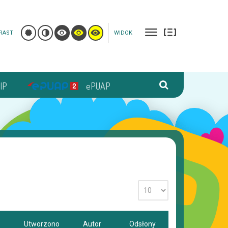
RAST
WIDOK
IP
ePUAP
Utworzono
Autor
Odsłony