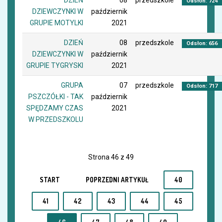
DZIEŃ
08
przedszkole
Odsłon: 724
DZIEWCZYNKI W
październik
GRUPIE MOTYLKI
2021
DZIEŃ
08
przedszkole
Odsłon: 656
DZIEWCZYNKI W
październik
GRUPIE TYGRYSKI
2021
GRUPA
07
przedszkole
Odsłon: 717
PSZCZÓŁKI - TAK
październik
SPĘDZAMY CZAS
2021
W PRZEDSZKOLU
Strona 46 z 49
START
POPRZEDNI ARTYKUŁ
40
41
42
43
44
45