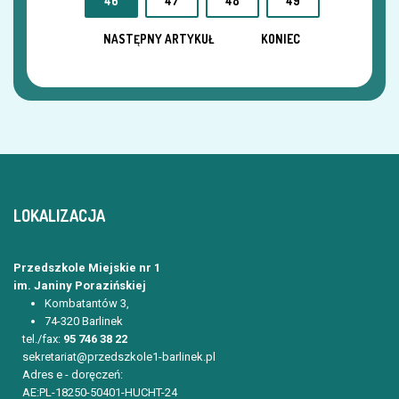
46
47
48
49
NASTĘPNY ARTYKUŁ
KONIEC
LOKALIZACJA
Przedszkole Miejskie nr 1
im. Janiny Porazińskiej
Kombatantów 3,
74-320 Barlinek
tel./fax:
95 746 38 22
sekretariat@przedszkole1-barlinek.pl
Adres e - doręczeń:
AE:PL-18250-50401-HUCHT-24