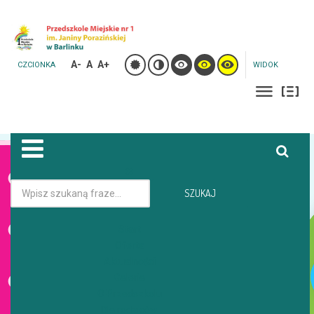
A-
A
A+
CZCIONKA
WIDOK
Jesteś tutaj:
Strona główna
Galeria
SZUKAJ
Start
GALERIA
Oferta
Aktualności
Galeria
O Przedszkolu
Dla rodziców