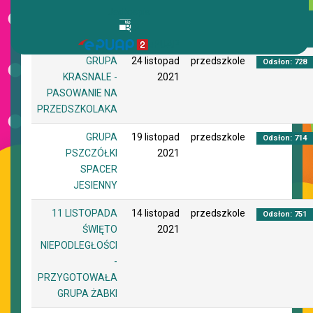
Jadłospis
BIP
Tytuł
Utworzono
Autor
Odsłony
ePUAP
GRUPA
24 listopad
przedszkole
Odsłon: 728
KRASNALE -
2021
PASOWANIE NA
PRZEDSZKOLAKA
GRUPA
19 listopad
przedszkole
Odsłon: 714
PSZCZÓŁKI
2021
SPACER
JESIENNY
11 LISTOPADA
14 listopad
przedszkole
Odsłon: 751
ŚWIĘTO
2021
NIEPODLEGŁOŚCI
-
PRZYGOTOWAŁA
GRUPA ŻABKI