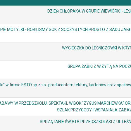
DZIEŃ CHŁOPAKA W GRUPIE WIEWIÓRKI - LE
PIE MOTYLKI - ROBILISMY SOK Z SOCZYSTYCH PROSTO Z SADU JAB
WYCIECZKA DO LEŚNICZÓWKI W KRY
GRUPA ŻABKI Z WIZYTĄ NA POCZ
ki" w firmie ESTO sp.zo.o.-producentem tektury, kartonów oraz opako
ABAWY W PRZEDSZKOLU, SPEKTAKL W BOK "ZYGUŚ MARCHEWKA" O
SZLAK PRZYGODY I WSPANIAŁA ZAB
SPRZĄTANIE ŚWIATA PRZEDSZKOLAKI Z UL.LEŚ