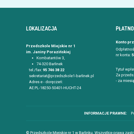
LOKALIZACJA
PŁATNO
Konto pr
Przedszkole Miejskie nr 1
Odpłatnoś
im. Janiny Porazińskiej
nr konta:
5
Kombatantów 3,
74-320 Barlinek
Tytuł wpła
tel./fax:
95 746 38 22
Za przedsz
sekretariat@przedszkole1-barlinek.pl
- za miesią
Adres e - doręczeń:
AE:PL-18250-50401-HUCHT-24
P
© Przedszkole Miejskie nr 1 w Barlinku. Wszystkie prawa zast