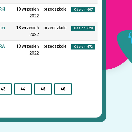
RKI
18 wrzesień
przedszkole
Odsłon: 607
2022
ach
18 wrzesień
przedszkole
Odsłon: 620
2022
HRA
13 wrzesień
przedszkole
Odsłon: 672
2022
43
44
45
46