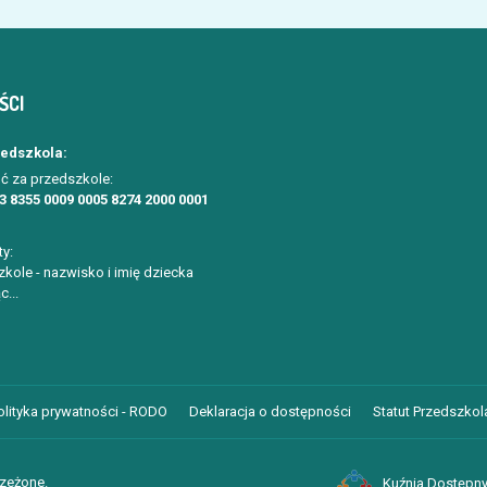
ŚCI
zedszkola:
ć za przedszkole:
3 8355 0009 0005 8274 2000 0001
ty:
kole - nazwisko i imię dziecka
c...
olityka prywatności - RODO
Deklaracja o dostępności
Statut Przedszkola
rzeżone.
Kuźnia Dostępny