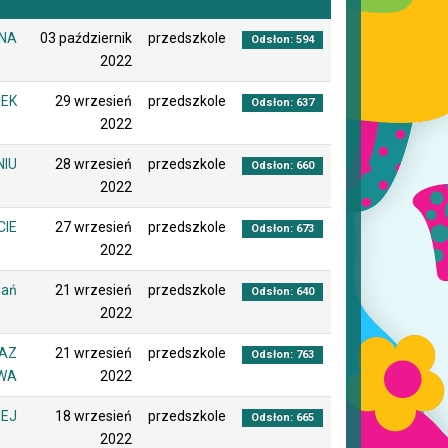
ŚNA
03 październik
przedszkole
Odsłon: 594
2022
ŁEK
29 wrzesień
przedszkole
Odsłon: 637
2022
NIU
28 wrzesień
przedszkole
Odsłon: 660
2022
CIE
27 wrzesień
przedszkole
Odsłon: 673
2022
wań
21 wrzesień
przedszkole
Odsłon: 640
2022
RAZ
21 wrzesień
przedszkole
Odsłon: 763
AWA
2022
NEJ
18 wrzesień
przedszkole
Odsłon: 665
2022