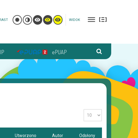
RAST
WIDOK
IP
ePUAP
Utworzono
Autor
Odsłony