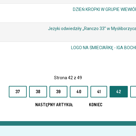
DZIEŃ KROPKI W GRUPIE WIEWIÓ
Jeżyki odwiedziły „Ranczo 33” w Myśłiborzyc
LOGO NA ŚMIECIARKĘ - IGA BOC
Strona 42 z 49
37
38
39
40
41
42
NASTĘPNY ARTYKUŁ
KONIEC