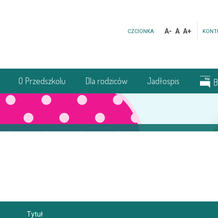
A-
A
A+
CZCIONKA
KONT
O Przedszkolu
Dla rodziców
Jadłospis
B
Tytuł