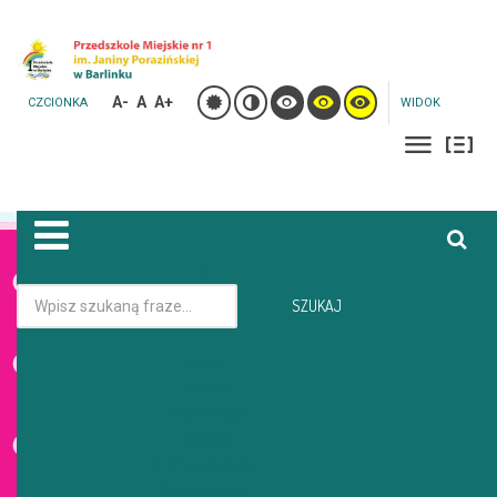
A-
A
A+
CZCIONKA
WIDOK
Jesteś tutaj:
Strona główna
Galeria
SZUKAJ
Start
GALERIA
Oferta
Aktualności
Galeria
O Przedszkolu
Dla rodziców