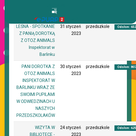
Jadłospis
BIP
Tytuł
Utworzono
Autor
Odsłony
ePUAP
LEŚNA - SPOTKANIE
31 styczeń
przedszkole
Odsłon: 65
Z PANIĄ DOROTKĄ
2023
Z OTOZ ANIMALS
Inspektorat w
Barlinku
PANI DOROTKA Z
30 styczeń
przedszkole
Odsłon: 80
OTOZ ANIMALS
2023
INSPEKTORAT W
BARLINKU WRAZ ZE
SWOIMI PUPILAMI
W ODWIEDZINACH U
NASZYCH
PRZEDSZKOLAKÓW
WIZYTA W
24 styczeń
przedszkole
Odsłon: 62
BIBLIOTECE -
2023