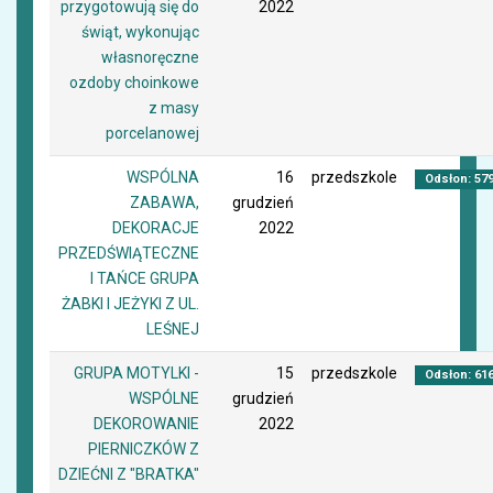
przygotowują się do
2022
świąt, wykonując
własnoręczne
ozdoby choinkowe
z masy
porcelanowej
WSPÓLNA
16
przedszkole
Odsłon: 57
ZABAWA,
grudzień
DEKORACJE
2022
PRZEDŚWIĄTECZNE
I TAŃCE GRUPA
ŻABKI I JEŻYKI Z UL.
LEŚNEJ
GRUPA MOTYLKI -
15
przedszkole
Odsłon: 61
WSPÓLNE
grudzień
DEKOROWANIE
2022
PIERNICZKÓW Z
DZIEĆNI Z "BRATKA"