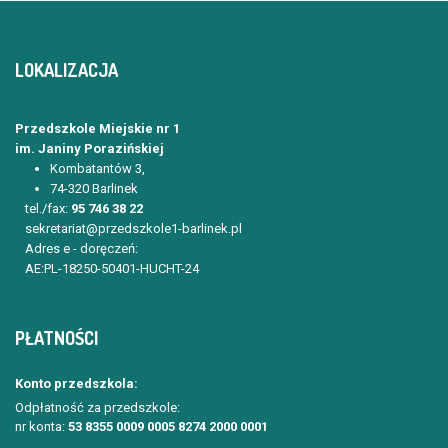
LOKALIZACJA
Przedszkole Miejskie nr 1
im. Janiny Porazińskiej
Kombatantów 3,
74-320 Barlinek
tel./fax:
95 746 38 22
sekretariat@przedszkole1-barlinek.pl
Adres e - doręczeń:
AE:PL-18250-50401-HUCHT-24
PŁATNOŚCI
Konto przedszkola:
Odpłatność za przedszkole:
nr konta:
53 8355 0009 0005 8274 2000 0001