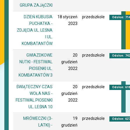
GRUPA ZAJĄCZKI
DZIEŃ KUBUSIA
18 styczeń
przedszkole
Odsłon: 71
PUCHATKA -
2023
ZDJĘCIA UL. LEŚNA
I UL.
KOMBATANTÓW
GWIAZDKOWE
20
przedszkole
Odsłon: 74
NUTKI - FESTIWAL
grudzień
PIOSENKI UL.
2022
KOMBATANTÓW 3
ŚWIĄTECZNY CZAS
20
przedszkole
Odsłon: 61
WOŁA NAS -
grudzień
FESTIWAL PIOSENKI
2022
UL. LEŚNA 10
MRÓWECZKI (3-
19
przedszkole
Odsłon: 62
LATKI) -
grudzień