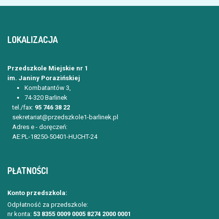
LOKALIZACJA
Przedszkole Miejskie nr 1
im. Janiny Porazińskiej
Kombatantów 3,
74-320 Barlinek
tel./fax:
95 746 38 22
sekretariat@przedszkole1-barlinek.pl
Adres e - doręczeń:
AE:PL-18250-50401-HUCHT-24
PŁATNOŚCI
Konto przedszkola:
Odpłatność za przedszkole:
nr konta:
53 8355 0009 0005 8274 2000 0001