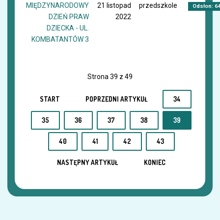
MIĘDZYNARODOWY
21 listopad
przedszkole
Odsłon: 6
DZIEŃ PRAW
2022
DZIECKA - UL.
KOMBATANTÓW 3
Strona 39 z 49
START
POPRZEDNI ARTYKUŁ
34
35
36
37
38
39
40
41
42
43
NASTĘPNY ARTYKUŁ
KONIEC