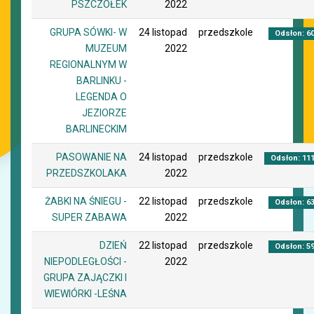
PSZCZÓŁEK
2022
GRUPA SÓWKI- W
24 listopad
przedszkole
Odsłon: 6
MUZEUM
2022
REGIONALNYM W
BARLINKU -
LEGENDA O
JEZIORZE
BARLINECKIM
PASOWANIE NA
24 listopad
przedszkole
Odsłon: 11
PRZEDSZKOLAKA
2022
ŻABKI NA ŚNIEGU -
22 listopad
przedszkole
Odsłon: 6
SUPER ZABAWA
2022
DZIEŃ
22 listopad
przedszkole
Odsłon: 5
NIEPODLEGŁOŚCI -
2022
GRUPA ZAJĄCZKI I
WIEWIÓRKI -LEŚNA