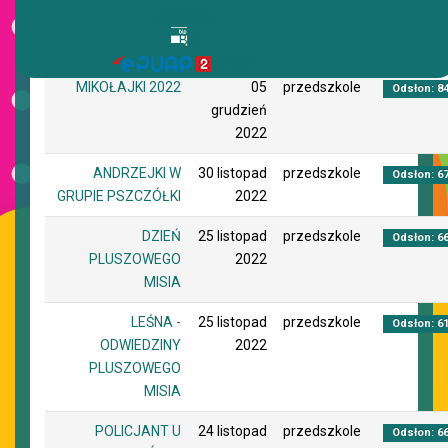
Jadłospis
BIP
Tytuł
Utworzono
Autor
Odsłony
ePUAP
MIKOŁAJKI 2022
05
przedszkole
Odsłon: 8
grudzień
2022
ANDRZEJKI W
30 listopad
przedszkole
Odsłon: 6
GRUPIE PSZCZÓŁKI
2022
DZIEŃ
25 listopad
przedszkole
Odsłon: 6
PLUSZOWEGO
2022
MISIA
LEŚNA -
25 listopad
przedszkole
Odsłon: 6
ODWIEDZINY
2022
PLUSZOWEGO
MISIA
POLICJANT U
24 listopad
przedszkole
Odsłon: 6