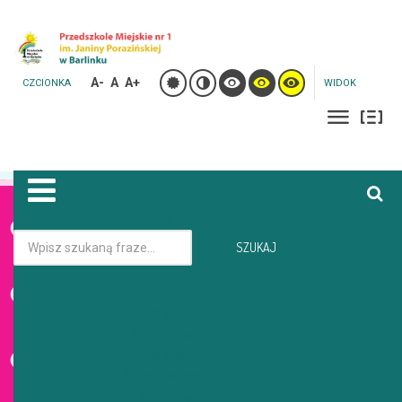
A-
A
A+
CZCIONKA
WIDOK
Jesteś tutaj:
Strona główna
Galeria
SZUKAJ
Start
GALERIA
Oferta
Aktualności
Galeria
O Przedszkolu
Dla rodziców