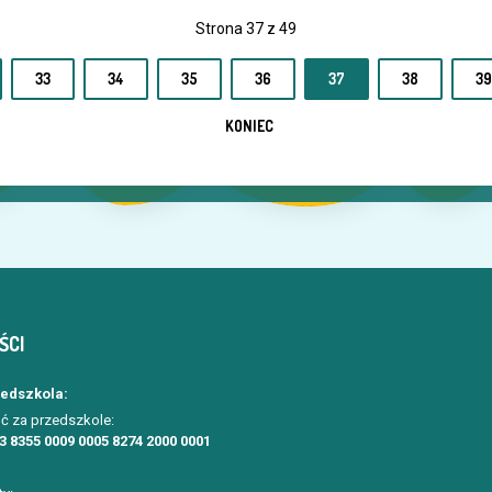
Strona 37 z 49
33
34
35
36
37
38
39
KONIEC
ŚCI
zedszkola:
ć za przedszkole:
3 8355 0009 0005 8274 2000 0001