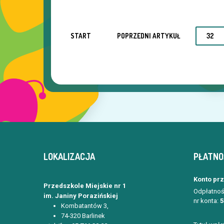
START
POPRZEDNI ARTYKUŁ
32
LOKALIZACJA
PŁATNO
Konto pr
Przedszkole Miejskie nr 1
Odpłatnoś
im. Janiny Porazińskiej
nr konta:
5
Kombatantów 3,
74-320 Barlinek