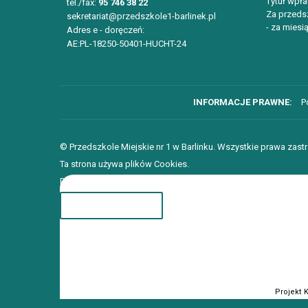
Tytuł wpła
tel./fax:
95 746 38 22
Za przedsz
sekretariat@przedszkole1-barlinek.pl
- za miesią
Adres e - doręczeń:
AE:PL-18250-50401-HUCHT-24
P
© Przedszkole Miejskie nr 1 w Barlinku. Wszystkie prawa zast
Ta strona używa plików Cookies.
Dowiedz się więcej o celu ich używania i możliwości zmiany 
ROZUMIEM
Projekt 