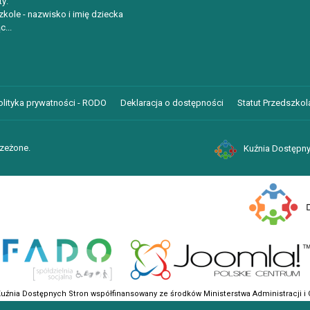
ty:
kole - nazwisko i imię dziecka
c...
olityka prywatności - RODO
Deklaracja o dostępności
Statut Przedszkola
rzeżone.
Kuźnia Dostępny
ustawień Cookies w przeglądarce.
Dalsze informacje
Kuźnia Dostępnych Stron współfinansowany ze środków Ministerstwa Administracji i C