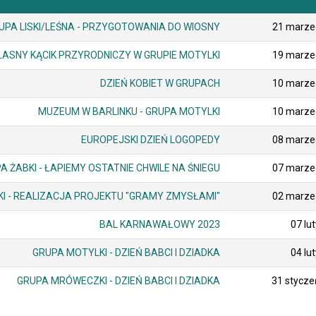
UPA LISKI/LEŚNA - PRZYGOTOWANIA DO WIOSNY
21 marze
ASNY KĄCIK PRZYRODNICZY W GRUPIE MOTYLKI
19 marze
DZIEŃ KOBIET W GRUPACH
10 marze
MUZEUM W BARLINKU - GRUPA MOTYLKI
10 marze
EUROPEJSKI DZIEŃ LOGOPEDY
08 marze
A ŻABKI - ŁAPIEMY OSTATNIE CHWILE NA ŚNIEGU
07 marze
I - REALIZACJA PROJEKTU "GRAMY ZMYSŁAMI"
02 marze
BAL KARNAWAŁOWY 2023
07 lu
GRUPA MOTYLKI - DZIEŃ BABCI I DZIADKA
04 lu
GRUPA MRÓWECZKI - DZIEŃ BABCI I DZIADKA
31 stycze