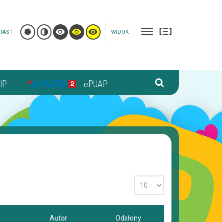
RAST
WIDOK
IP
ePUAP
Autor
Odsłony