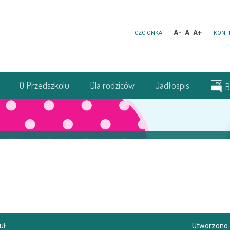
A-
A
A+
CZCIONKA
KONT
O Przedszkolu
Dla rodziców
Jadłospis
B
uł
Utworzono