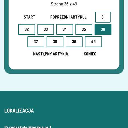
Strona 36 z 49
START
POPRZEDNI ARTYKUŁ
31
32
33
34
35
36
37
38
39
40
NASTĘPNY ARTYKUŁ
KONIEC
LOKALIZACJA
Przedszkole Miejskie nr 1