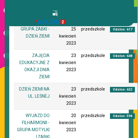
Dla rodziców
Jadłospis
BIP
Tytuł
Utworzono
Autor
Odsłony
ePUAP
GRUPA ŻABKI -
25
przedszkole
Odsłon: 617
DZIEŃ ZIEMI
kwiecień
2023
ZAJĘCIA
23
przedszkole
Odsłon: 648
EDUKACYJNE Z
kwiecień
OKAZJI DNIA
2023
ZIEMI
DZIEŃ ZIEMI NA
23
przedszkole
Odsłon: 632
UL. LEŚNEJ
kwiecień
2023
WYJAZD DO
20
przedszkole
Odsłon: 594
FILHARMONII -
kwiecień
GRUPA MOTYLKI
2023
I ŻABKI