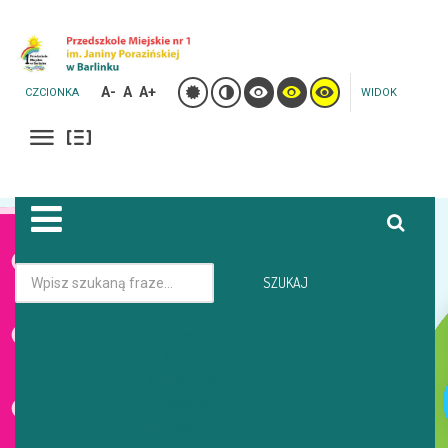
A-
A
A+
CZCIONKA
WIDOK
Jesteś tutaj:
Strona główna
Galeria
SZUKAJ
Start
GALERIA
Oferta
Aktualności
Galeria
O Przedszkolu