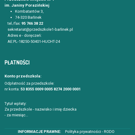
im. Janiny Porazińskiej
Kombatantów 3,
74-320 Barlinek
tel./fax:
95 746 38 22
sekretariat@przedszkole1-barlinek.pl
Adres e - doręczeń:
AE:PL-18250-50401-HUCHT-24
PŁATNOŚCI
Konto przedszkola:
Odpłatność za przedszkole:
nr konta:
53 8355 0009 0005 8274 2000 0001
Tytuł wpłaty:
Za przedszkole - nazwisko i imię dziecka
- za miesiąc...
Polityka prywatności - RODO