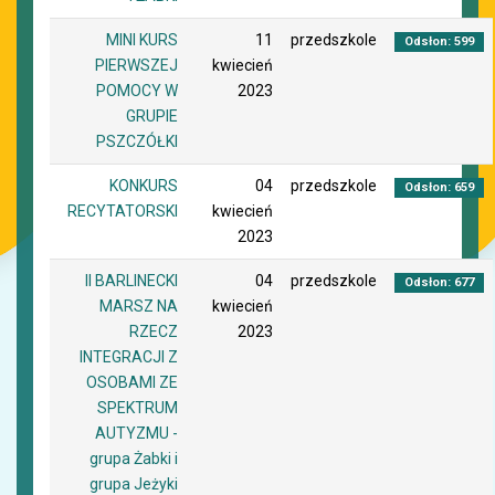
MINI KURS
11
przedszkole
Odsłon: 599
PIERWSZEJ
kwiecień
POMOCY W
2023
GRUPIE
PSZCZÓŁKI
KONKURS
04
przedszkole
Odsłon: 659
RECYTATORSKI
kwiecień
2023
II BARLINECKI
04
przedszkole
Odsłon: 677
MARSZ NA
kwiecień
RZECZ
2023
INTEGRACJI Z
OSOBAMI ZE
SPEKTRUM
AUTYZMU -
grupa Żabki i
grupa Jeżyki