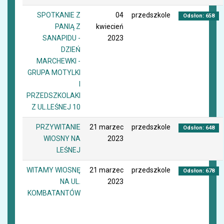
SPOTKANIE Z
04
przedszkole
Odsłon: 658
PANIĄ Z
kwiecień
SANAPIDU -
2023
DZIEŃ
MARCHEWKI -
GRUPA MOTYLKI
I
PRZEDSZKOLAKI
Z UL.LEŚNEJ 10
PRZYWITANIE
21 marzec
przedszkole
Odsłon: 648
WIOSNY NA
2023
LEŚNEJ
WITAMY WIOSNĘ
21 marzec
przedszkole
Odsłon: 678
NA UL.
2023
KOMBATANTÓW